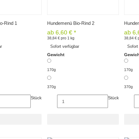
hnellkauf
Schnellkauf
o-Rind 1
Hundemenü Bio-Rind 2
Hundem
ab
6,60 €
*
ab
6,
38,84 € pro 1 kg
38,84 € 
ar
Sofort verfügbar
Sofort
Gewicht
Gewic
170g
170g
370g
370g
Stück
Stück