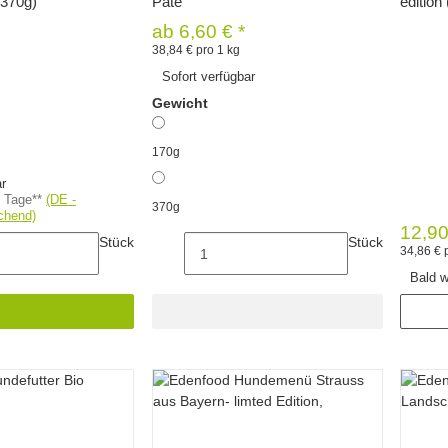
 (370g)
Pâté
edition
ab
6,60 €
*
38,84 € pro 1 kg
Sofort verfügbar
Gewicht
170g
ar
3 Tage**
(DE -
370g
chend)
12,9
Stück
Stück
34,86 € 
Bald w