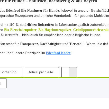
ter für Hunde – natürlich, hochwertig & aus Bayern
 das
, liebevoll in unserer
Edenfood Bio-Nassfutter für Hunde
Gutshofküch
rtgerechte Rezepturen und ehrliche Handarbeit – für gesunde Mahlzeit
rd mit
zubereitet: 
100 % natürlichen Rohstoffen
in Lebensmittelqualität
wie
,
,
Bio-Eierschalenpulver
Bio-Hagebuttenpulver
Grünlippmuschelextrak
– ideal auch für empfindliche oder allergische Hunde.
 Zusatzstoffe
ion steht für
– Werte, die tief
Transparenz, Nachhaltigkeit und Tierwohl
ehr über unsere Prinzipien im
Edenfood Kodex
Sortierung
Artikel pro Seite
t