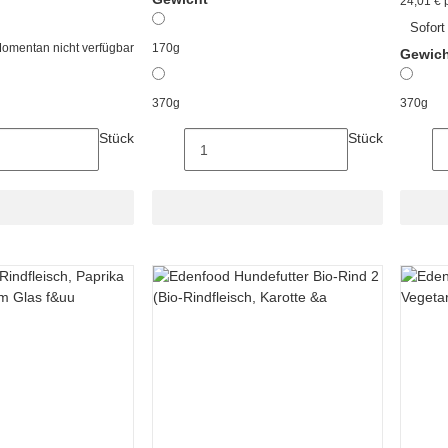
24,01 € 
Sofort
omentan nicht verfügbar
170g
Gewic
370g
370g
Stück
Stück