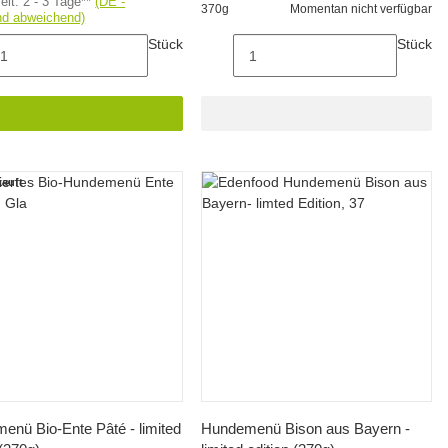
zeit:
2 - 3 Tage**
(DE -
370g
Momentan nicht verfügbar
nd abweichend)
Stück
Stück
auft
Schnellkauf
Schnellkauf
enü Bio-Ente Pâté - limited
Hundemenü Bison aus Bayern -