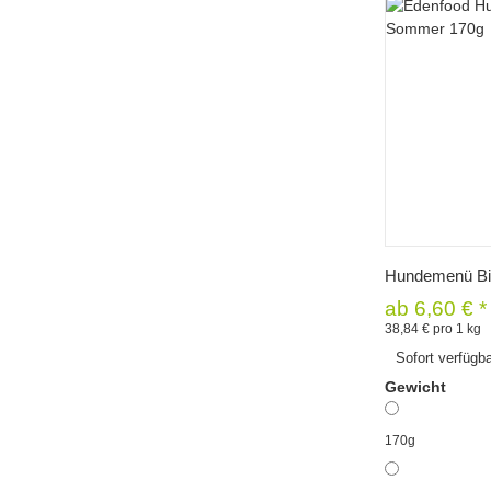
Sc
Hundemenü B
ab
6,60 €
*
38,84 € pro 1 kg
Sofort verfügb
Gewicht
170g