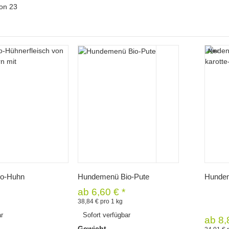
on
23
Neu
hnellkauf
Schnellkauf
o-Huhn
Hundemenü Bio-Pute
Hundem
ab
6,60 €
*
38,84 € pro 1 kg
ar
Sofort verfügbar
ab
8,
Gewicht