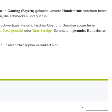
gekocht. Unsere
vereinen beste
e in Gauting (Bayern)
Hundemenüs
en, die schmecken und gut tun.
hochwertiges Fleisch, frisches Obst und Gemüse sowie feine
,
oder
. So entsteht
t
Seealgenmehl
Rote Seealge
gesundes Hundefutter
 in unserer Philosophie verankert sind.