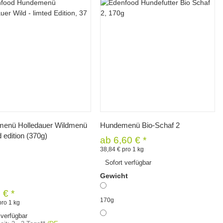
Schnellkauf
Schnellkauf
enü Holledauer Wildmenü
Hundemenü Bio-Schaf 2
d edition (370g)
ab
6,60 €
*
38,84 € pro 1 kg
Sofort verfügbar
Gewicht
5 €
*
170g
pro 1 kg
 verfügbar