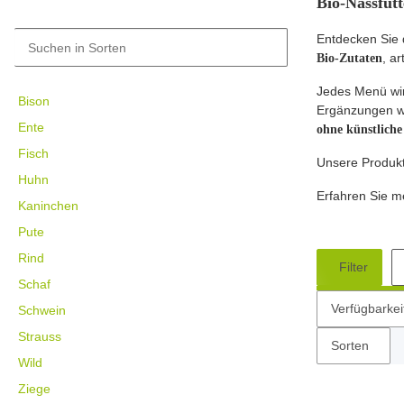
Bio-Nassfut
Entdecken Sie
, a
Bio-Zutaten
Jedes Menü wi
Bison
Ergänzungen 
Ente
ohne künstliche
Fisch
Unsere Produkt
Huhn
Erfahren Sie m
Kaninchen
Pute
Rind
Filter
Schaf
Verfügbarkei
Schwein
Strauss
Sorten
Wild
Ziege