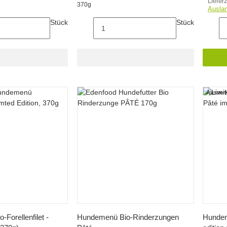
Liefer
370g
Ausla
Stück
Stück
Ausverk
hnellkauf
Schnellkauf
Forellenfilet -
Hundemenü Bio-Rinderzungen
Hundem