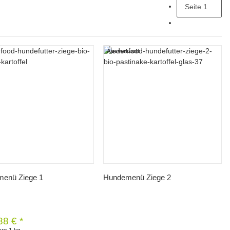
Seite
1
Ausverkauft
Schnellkauf
Schnellkauf
enü Ziege 1
Hundemenü Ziege 2
88 €
*