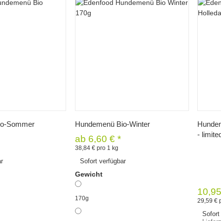
hnellkauf
Schnellkauf
io-Sommer
Hundemenü Bio-Winter
Hundem
- limite
ab
6,60 €
*
38,84 € pro 1 kg
ar
Sofort verfügbar
Gewicht
10,9
170g
29,59 € 
Sofort