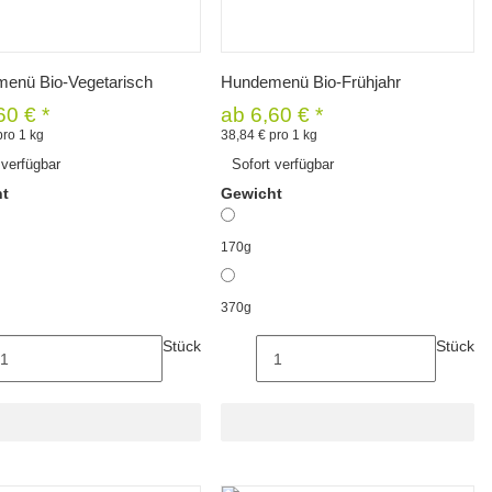
Schnellkauf
Schnellkauf
enü Bio-Vegetarisch
Hundemenü Bio-Frühjahr
60 €
*
ab
6,60 €
*
pro 1 kg
38,84 € pro 1 kg
 verfügbar
Sofort verfügbar
ht
Gewicht
170g
370g
Stück
Stück