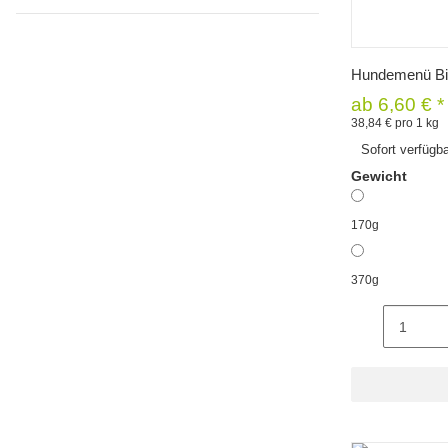
Sc
Hundemenü Bi
ab
6,60 €
*
38,84 € pro 1 kg
Sofort verfügb
Gewicht
170g
370g