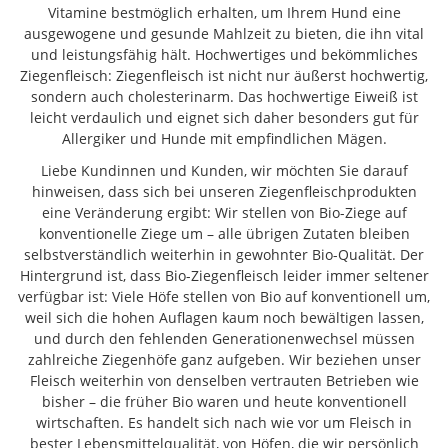
Vitamine bestmöglich erhalten, um Ihrem Hund eine
ausgewogene und gesunde Mahlzeit zu bieten, die ihn vital
und leistungsfähig hält. Hochwertiges und bekömmliches
Ziegenfleisch: Ziegenfleisch ist nicht nur äußerst hochwertig,
sondern auch cholesterinarm. Das hochwertige Eiweiß ist
leicht verdaulich und eignet sich daher besonders gut für
Allergiker und Hunde mit empfindlichen Mägen.
Liebe Kundinnen und Kunden, wir möchten Sie darauf
hinweisen, dass sich bei unseren Ziegenfleischprodukten
eine Veränderung ergibt: Wir stellen von Bio-Ziege auf
konventionelle Ziege um – alle übrigen Zutaten bleiben
selbstverständlich weiterhin in gewohnter Bio-Qualität. Der
Hintergrund ist, dass Bio-Ziegenfleisch leider immer seltener
verfügbar ist: Viele Höfe stellen von Bio auf konventionell um,
weil sich die hohen Auflagen kaum noch bewältigen lassen,
und durch den fehlenden Generationenwechsel müssen
zahlreiche Ziegenhöfe ganz aufgeben. Wir beziehen unser
Fleisch weiterhin von denselben vertrauten Betrieben wie
bisher – die früher Bio waren und heute konventionell
wirtschaften. Es handelt sich nach wie vor um Fleisch in
bester Lebensmittelqualität, von Höfen, die wir persönlich