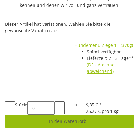
kennen und denen wir voll und ganz vertrauen.
x
Dieser Artikel hat Variationen. Wählen Sie bitte die
gewünschte Variation aus.
Hundemenü Ziege 1 - (370g)
Sofort verfügbar
Lieferzeit:
2 - 3 Tage**
(DE - Ausland
abweichend)
Stück:
×
9,35 €
*
25,27 € pro 1 kg
In den Warenkorb