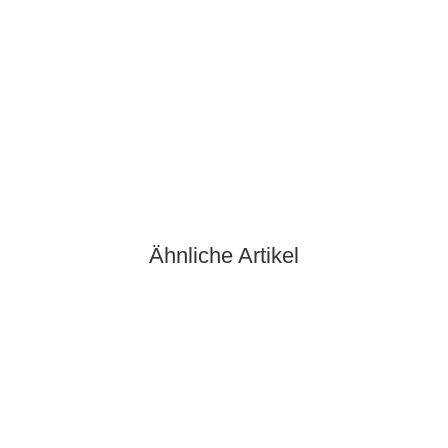
Hundemenü Holledauer Wildmenü - limited edition (370g)
10,95 €
*
29,59 € pro 1 kg
Sofort verfügbar
Lieferzeit:
2 - 3 Tage**
(DE - Ausland abweichend)
Ähnliche Artikel