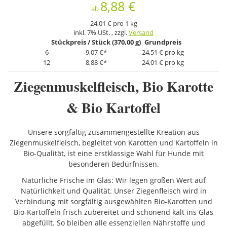
8,88 €
ab
24,01 € pro 1 kg
inkl. 7% USt. , zzgl.
Versand
Stückpreis / Stück (370,00 g)
Grundpreis
6
9,07 €
*
24,51 € pro kg
12
8,88 €
*
24,01 € pro kg
Ziegenmuskelfleisch, Bio Karotte
& Bio Kartoffel
Unsere sorgfältig zusammengestellte Kreation aus
Ziegenmuskelfleisch, begleitet von Karotten und Kartoffeln in
Bio-Qualität, ist eine erstklassige Wahl für Hunde mit
besonderen Bedürfnissen.
Natürliche Frische im Glas: Wir legen großen Wert auf
Natürlichkeit und Qualität. Unser Ziegenfleisch wird in
Verbindung mit sorgfältig ausgewählten Bio-Karotten und
Bio-Kartoffeln frisch zubereitet und schonend kalt ins Glas
abgefüllt. So bleiben alle essenziellen Nährstoffe und