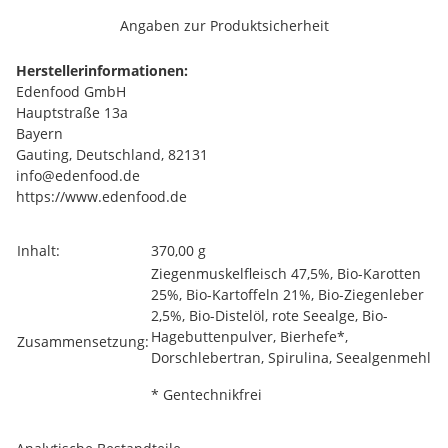
Angaben zur Produktsicherheit
Herstellerinformationen:
Edenfood GmbH
Hauptstraße 13a
Bayern
Gauting, Deutschland, 82131
info@edenfood.de
https://www.edenfood.de
Produkteigenschaft
Wert
Inhalt:
370,00 g
Ziegenmuskelfleisch 47,5%, Bio-Karotten
25%, Bio-Kartoffeln 21%, Bio-Ziegenleber
2,5%, Bio-Distelöl, rote Seealge, Bio-
Hagebuttenpulver, Bierhefe*,
Zusammensetzung:
Dorschlebertran, Spirulina, Seealgenmehl
* Gentechnikfrei