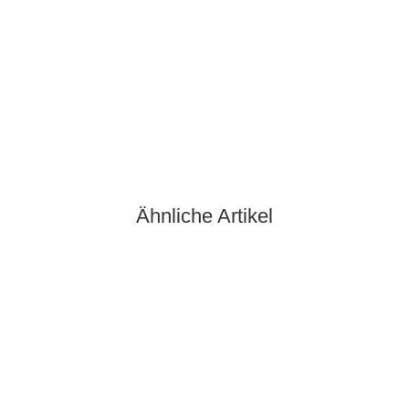
Hundemenü Bio-Rind-2 (170g)
6,95 €
*
40,88 € pro 1 kg
Sofort verfügbar
Ähnliche Artikel