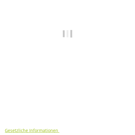
100% Bio-Huhn (370g)
10,95 €
*
29,59 € pro 1 kg
Sofort verfügbar
Gesetzliche Informationen