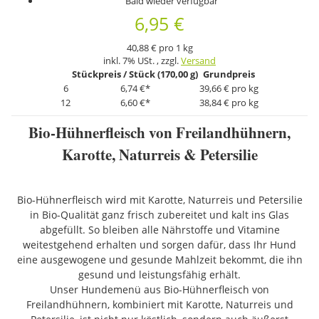
Bald wieder verfügbar
6,95 €
40,88 € pro 1 kg
inkl. 7% USt. , zzgl.
Versand
Stückpreis / Stück (170,00 g)
Grundpreis
6
6,74 €
*
39,66 € pro kg
12
6,60 €
*
38,84 € pro kg
Bio-Hühnerfleisch von Freilandhühnern,
Karotte, Naturreis & Petersilie
Bio-Hühnerfleisch wird mit Karotte, Naturreis und Petersilie
in Bio-Qualität ganz frisch zubereitet und kalt ins Glas
abgefüllt. So bleiben alle Nährstoffe und Vitamine
weitestgehend erhalten und sorgen dafür, dass Ihr Hund
eine ausgewogene und gesunde Mahlzeit bekommt, die ihn
gesund und leistungsfähig erhält.
Unser Hundemenü aus Bio-Hühnerfleisch von
Freilandhühnern, kombiniert mit Karotte, Naturreis und