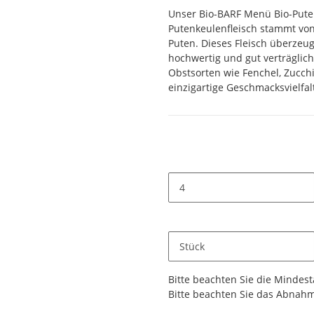
Unser Bio-BARF Menü Bio-Pute 
Putenkeulenfleisch stammt vo
Puten. Dieses Fleisch überzeug
hochwertig und gut verträglic
Obstsorten wie Fenchel, Zucch
einzigartige Geschmacksvielfal
Stück
x
Bitte beachten Sie die Mindes
Bitte beachten Sie das Abnahme