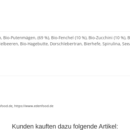
 Bio-Putenmägen, (69 %), Bio-Fenchel (10 %), Bio-Zucchini (10 %), Bio
idelbeeren, Bio-Hagebutte, Dorschlebertran, Bierhefe, Spirulina, S
nfood.de, https://www.edenfood.de
Kunden kauften dazu folgende Artikel: