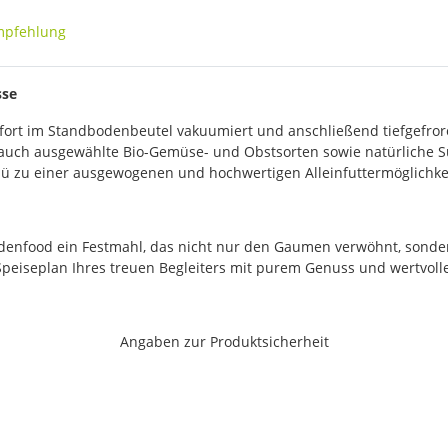
mpfehlung
sse
fort im Standbodenbeutel vakuumiert und anschließend tiefgefror
 auch ausgewählte Bio-Gemüse- und Obstsorten sowie natürliche S
ü zu einer ausgewogenen und hochwertigen Alleinfuttermöglichkei
denfood ein Festmahl, das nicht nur den Gaumen verwöhnt, sond
 Speiseplan Ihres treuen Begleiters mit purem Genuss und wertvol
Angaben zur Produktsicherheit