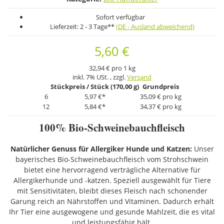
Sofort verfügbar
Lieferzeit:
2 - 3 Tage**
(DE - Ausland abweichend)
5,60 €
32,94 € pro 1 kg
inkl. 7% USt. , zzgl.
Versand
Stückpreis / Stück (170,00 g)
Grundpreis
6
5,97 €
*
35,09 € pro kg
12
5,84 €
*
34,37 € pro kg
100% Bio-Schweinebauchfleisch
Natürlicher Genuss für Allergiker Hunde und Katzen:
Unser
bayerisches Bio-Schweinebauchfleisch vom Strohschwein
bietet eine hervorragend verträgliche Alternative für
Allergikerhunde und -katzen. Speziell ausgewählt für Tiere
mit Sensitivitäten, bleibt dieses Fleisch nach schonender
Garung reich an Nährstoffen und Vitaminen. Dadurch erhält
Ihr Tier eine ausgewogene und gesunde Mahlzeit, die es vital
und leistungsfähig hält.