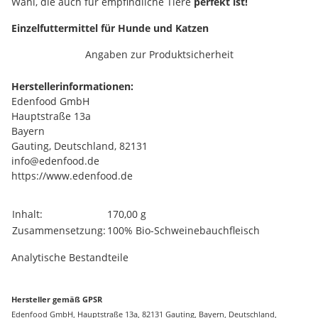
Wahl, die auch für empfindliche Tiere
perfekt ist!
Einzelfuttermittel für Hunde und Katzen
Angaben zur Produktsicherheit
Herstellerinformationen:
Edenfood GmbH
Hauptstraße 13a
Bayern
Gauting, Deutschland, 82131
info@edenfood.de
https://www.edenfood.de
Produkteigenschaft
Wert
Inhalt:
170,00 g
Zusammensetzung:
100% Bio-Schweinebauchfleisch
Analytische Bestandteile
Hersteller gemäß GPSR
Edenfood GmbH, Hauptstraße 13a, 82131 Gauting, Bayern, Deutschland,