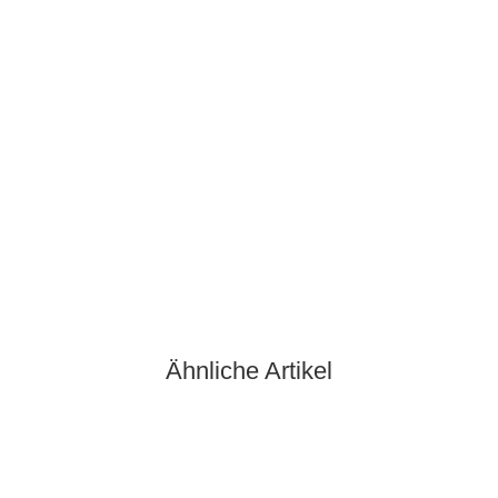
100% Bio-Landschwein (370g)
10,95 €
*
29,59 € pro 1 kg
Sofort verfügbar
Ähnliche Artikel