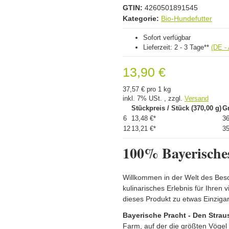
GTIN:
4260501891545
Kategorie:
Bio-Hundefutter
Sofort verfügbar
Lieferzeit:
2 - 3 Tage**
(DE -
13,90 €
37,57 € pro 1 kg
inkl. 7% USt. , zzgl.
Versand
Stückpreis / Stück (370,00 g)
G
6
13,48 €
*
36
12
13,21 €
*
35
100% Bayerisches
Willkommen in der Welt des Beson
kulinarisches Erlebnis für Ihre
dieses Produkt zu etwas Einziga
Bayerische Pracht - Den Strau
Farm, auf der die größten Vögel