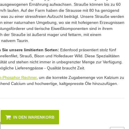
r ausgewogenen Ernährung aufwachsen. Strauße können bis zu 60
km/h laufen. Auf der Farm haben die Strausse mit 80 ha genügend
was zu einer stressfreien Aufzucht beiträgt. Unsere Strauße werden
in einer naturnahen Umgebung, wo sie mit hofeigenen Erzeugnissen
eistungsförderer und tierische Eiweißkomponenten sind in ihrem
sch der Strauße ist äußerst mager und fettarm, mit einem
nativem Taurin.
n Sie unsere limitierten Sorten:
Edenfood präsentiert stolz fünf
orellenfilet, Strauß, Bison und Holledauer Wild. Diese Spezialitäten
ität und stehen nicht immer in unbegrenzter Menge zur Verfügung.
ögliche Lieferengpässe - Qualität braucht Zeit.
m-Phosphor Rechner
, um die korrekte Zugabemenge von Kalzium zu
chend Calcium und hochwertige, kaltgepresste Öle hinzuzufügen.
IN DEN WARENKORB